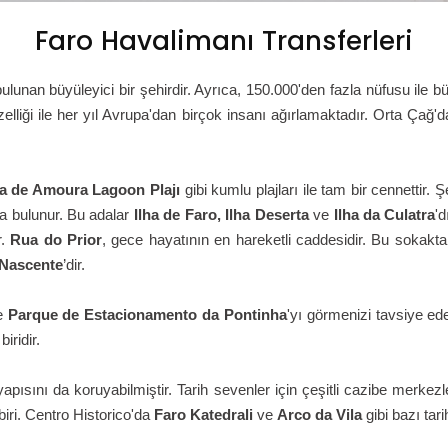
Faro Havalimanı Transferleri
ulunan büyüleyici bir şehirdir. Ayrıca, 150.000'den fazla nüfusu ile bü
üzelliği ile her yıl Avrupa'dan birçok insanı ağırlamaktadır. Orta Çağ
lla de Amoura Lagoon Plajı
gibi kumlu plajları ile tam bir cennettir. Şe
da bulunur. Bu adalar
Ilha de Faro, Ilha Deserta
ve
Ilha da Culatra
'
r.
Rua do Prior
, gece hayatının en hareketli caddesidir. Bu sokakt
 Nascente
’dir.
e
Parque de Estacionamento da Pontinha
'yı görmenizi tavsiye ed
iridir.
pısını da koruyabilmiştir. Tarih sevenler için çeşitli cazibe merkez
biri. Centro Historico'da
Faro Katedrali
ve
Arco da Vila
gibi bazı tar