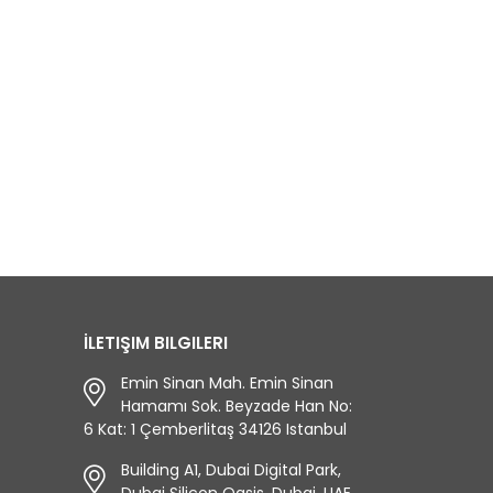
İLETIŞIM BILGILERI
Emin Sinan Mah. Emin Sinan
Hamamı Sok. Beyzade Han No:
6 Kat: 1 Çemberlitaş 34126 Istanbul
Building A1, Dubai Digital Park,
Dubai Silicon Oasis, Dubai, UAE