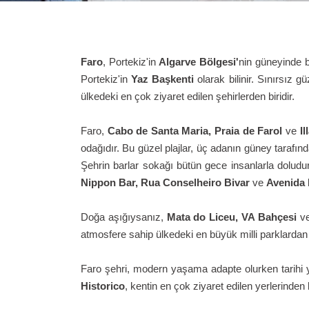
Faro
, Portekiz'in
Algarve Bölgesi'
nin güneyinde b
Portekiz'in
Yaz Başkenti
olarak bilinir. Sınırsız g
ülkedeki en çok ziyaret edilen şehirlerden biridir.
Faro,
Cabo de Santa Maria, Praia de Farol
ve
I
odağıdır. Bu güzel plajlar, üç adanın güney tarafın
Şehrin barlar sokağı bütün gece insanlarla doludu
Nippon Bar, Rua Conselheiro Bivar
ve
Avenida
Doğa aşığıysanız,
Mata do Liceu, VA Bahçesi
v
atmosfere sahip ülkedeki en büyük milli parklardan b
Faro şehri, modern yaşama adapte olurken tarihi ya
Historico
, kentin en çok ziyaret edilen yerlerinden 