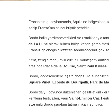
Fransa'nın güneybatısında, Aquitaine bölgesinde, t
sahip Fransa'nın altıncı büyük şehridir.
Bordo halkı yardımseverlikleri ve ustalıklarıyla tan
de La Lune
olarak bilinen bölge kentin şarap mer
Fransız geleneğinin lezzetini tadabileceğiniz çok s
Kent, zengin tarihi, milli kültürü, muhteşem anıtla
arasında
Place de la Bourse, Saint Paul Kilise
Bordo, doğaseverlere eşsiz doğası ile sunabileceği
Square Vinet, Ecosite du Bourgailh, Parc de M
Bordo'da yıl boyunca düzenlenen çeşitli etkinlikler va
kentlerin festivalleri, yani
Saint-Emilion Caz Fest
size ünlü Bordo şarabını tatma imkânı sunuyor.