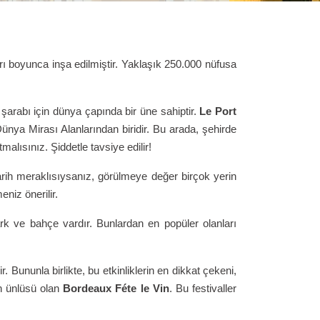
rı boyunca inşa edilmiştir. Yaklaşık 250.000 nüfusa
ı şarabı için dünya çapında bir üne sahiptir.
Le Port
nya Mirası Alanlarından biridir. Bu arada, şehirde
malısınız. Şiddetle tavsiye edilir!
 tarih meraklısıysanız, görülmeye değer birçok yerin
eniz önerilir.
park ve bahçe vardır. Bunlardan en popüler olanları
r. Bununla birlikte, bu etkinliklerin en dikkat çekeni,
n ünlüsü olan
Bordeaux Féte le Vin
. Bu festivaller