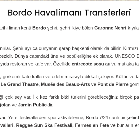
Bordo Havalimanı Transferleri
arihi liman kenti
Bordo
şehri, şehri ikiye bölen
Garonne Nehri
kıyıla
ınırlar. Şehir ayrıca dünyanın şarap başkenti olarak da bilinir. Kırmız
kezidir. Dünya çapındaki üne ve popülerliğine ek olarak, UNESCO Dü
ayıda restoran ve kafe var. Özellikle
entrecote sosu au
’vu mutlaka tat
rı, görkemli katedralleri ve edebi mirasıyla dikkat çekiyor. Kültür ve
si, Le Grand Theatre, Musée des Beaux-Arts
ve
Pont de Pierre
görm
 çok şey var. İlk kez farklı bitki türlerini görebileceğiniz birçok 
ajolan
ve
Jardin Public
'dir.
r. Yerel festivallerden spor aktivitelerine, Bordo 7/24 canlı bir şehirdi
ivalleri, Reggae Sun Ska Festivali, Fermes en Fete
ve bunların e