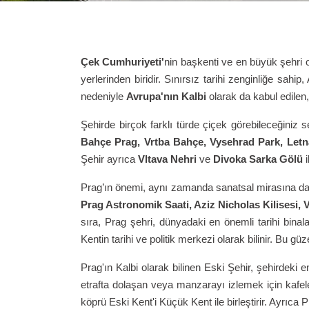
Çek Cumhuriyeti'
nin başkenti ve en büyük şehri 
yerlerinden biridir. Sınırsız tarihi zenginliğe sahip,
nedeniyle
Avrupa'nın Kalbi
olarak da kabul edilen,
Şehirde birçok farklı türde çiçek görebileceğiniz
Bahçe Prag, Vrtba Bahçe, Vysehrad Park, Let
Şehir ayrıca
Vltava Nehri
ve
Divoka Sarka Gölü
i
Prag’ın önemi, aynı zamanda sanatsal mirasına da d
Prag Astronomik Saati, Aziz Nicholas Kilisesi, V
sıra, Prag şehri, dünyadaki en önemli tarihi binal
Kentin tarihi ve politik merkezi olarak bilinir. Bu 
Prag'ın Kalbi olarak bilinen Eski Şehir, şehirdeki 
etrafta dolaşan veya manzarayı izlemek için kafel
köprü Eski Kent'i Küçük Kent ile birleştirir. Ayrıca 