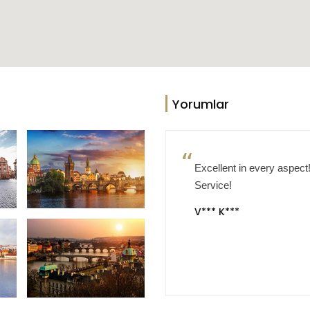
Yorumlar
Excellent in every aspec
Service!
V*** K***