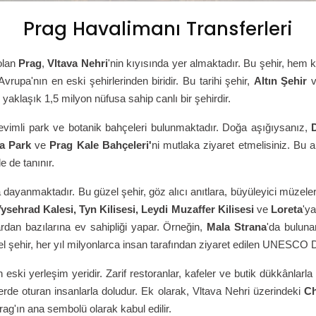
Prag Havalimanı Transferleri
olan
Prag
,
Vltava Nehri
'nin kıyısında yer almaktadır. Bu şehir, hem 
 Avrupa'nın en eski şehirlerinden biridir. Bu tarihi şehir,
Altın Şehir
 yaklaşık 1,5 milyon nüfusa sahip canlı bir şehirdir.
 sevimli park ve botanik bahçeleri bulunmaktadır. Doğa aşığıysanız,
na Park
ve
Prag Kale Bahçeleri'
ni mutlaka ziyaret etmelisiniz. Bu ara
le de tanınır.
ayanmaktadır. Bu güzel şehir, göz alıcı anıtlara, büyüleyici müzelere,
ysehrad Kalesi, Tyn Kilisesi, Leydi Muzaffer Kilisesi
ve
Loreta
'ya
ardan bazılarına ev sahipliği yapar. Örneğin,
Mala Strana
'da bulun
güzel şehir, her yıl milyonlarca insan tarafından ziyaret edilen UNESCO
en eski yerleşim yeridir. Zarif restoranlar, kafeler ve butik dükkânla
erde oturan insanlarla doludur. Ek olarak, Vltava Nehri üzerindeki
Ch
Prag'ın ana sembolü olarak kabul edilir.