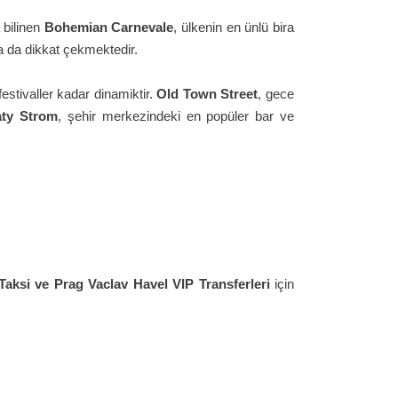
a bilinen
Bohemian Carnevale
, ülkenin en ünlü bira
ha da dikkat çekmektedir.
festivaller kadar dinamiktir.
Old Town Street
, gece
aty Strom
, şehir merkezindeki en popüler bar ve
Taksi ve
Prag Vaclav Havel
VIP Transferleri
için