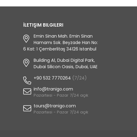
any hassle. 
different c
comfort, an
İLETIŞIM BILGILERI
to our Pragu
Emin Sinan Mah. Emin Sinan
V*** K***
Hamamı Sok. Beyzade Han No:
6 Kat: 1 Çemberlitaş 34126 Istanbul
Building A1, Dubai Digital Park,
Dubai Silicon Oasis, Dubai, UAE
+90 532 7770264
(7/24)
info@tranigo.com
Pazartesi - Pazar 7/24 açık
tours@tranigo.com
Pazartesi - Pazar 7/24 açık