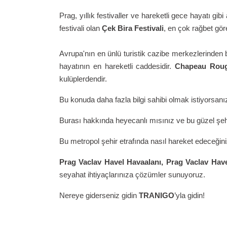
Prag, yıllık festivaller ve hareketli gece hayatı gibi 
festivali olan
Çek Bira Festivali
, en çok rağbet göre
Avrupa'nın en ünlü turistik cazibe merkezlerinden bi
hayatının en hareketli caddesidir.
Chapeau Roug
kulüplerdendir.
Bu konuda daha fazla bilgi sahibi olmak istiyorsanız
Burası hakkında heyecanlı mısınız ve bu güzel şe
Bu metropol şehir etrafında nasıl hareket edeceğin
Prag Vaclav Havel Havaalanı,
Prag Vaclav Hav
seyahat ihtiyaçlarınıza çözümler sunuyoruz.
Nereye giderseniz gidin
TRANIGO
’yla gidin!