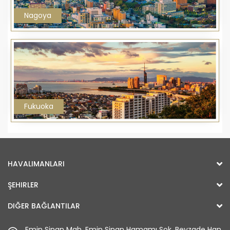
Nagoya
Fukuoka
HAVALIMANLARI
ŞEHIRLER
DIĞER BAĞLANTILAR
Emin Sinan Mah. Emin Sinan Hamamı Sok. Beyzade Han