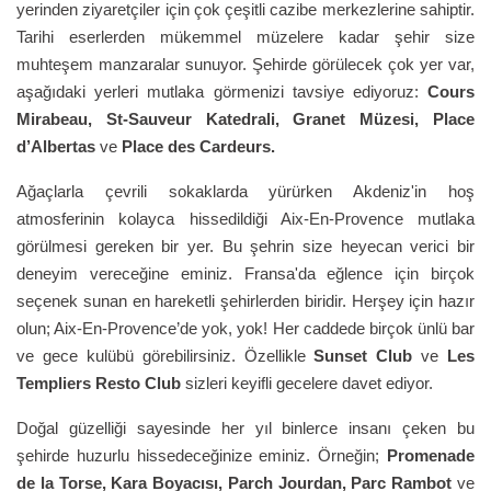
yerinden ziyaretçiler için çok çeşitli cazibe merkezlerine sahiptir.
Tarihi eserlerden mükemmel müzelere kadar şehir size
muhteşem manzaralar sunuyor. Şehirde görülecek çok yer var,
aşağıdaki yerleri mutlaka görmenizi tavsiye ediyoruz:
Cours
Mirabeau, St-Sauveur Katedrali, Granet Müzesi, Place
d’Albertas
ve
Place des Cardeurs.
Ağaçlarla çevrili sokaklarda yürürken Akdeniz'in hoş
atmosferinin kolayca hissedildiği Aix-En-Provence mutlaka
görülmesi gereken bir yer. Bu şehrin size heyecan verici bir
deneyim vereceğine eminiz. Fransa'da eğlence için birçok
seçenek sunan en hareketli şehirlerden biridir. Herşey için hazır
olun; Aix-En-Provence’de yok, yok! Her caddede birçok ünlü bar
ve gece kulübü görebilirsiniz. Özellikle
Sunset Club
ve
Les
Templiers Resto Club
sizleri keyifli gecelere davet ediyor.
Doğal güzelliği sayesinde her yıl binlerce insanı çeken bu
şehirde huzurlu hissedeceğinize eminiz. Örneğin;
Promenade
de la Torse, Kara Boyacısı, Parch Jourdan, Parc Rambot
ve