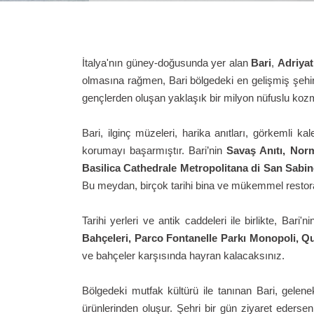
İtalya'nın güney-doğusunda yer alan
Bari
,
Adriyat
olmasına rağmen, Bari bölgedeki en gelişmiş şehir
gençlerden oluşan yaklaşık bir milyon nüfuslu kozmo
Bari, ilginç müzeleri, harika anıtları, görkemli ka
korumayı başarmıştır. Bari’nin
Savaş Anıtı, Nor
Basilica Cathedrale Metropolitana di San Sabi
Bu meydan, birçok tarihi bina ve mükemmel restoran 
Tarihi yerleri ve antik caddeleri ile birlikte, Bar
Bahçeleri, Parco Fontanelle Parkı Monopoli, Qu
ve bahçeler karşısında hayran kalacaksınız.
Bölgedeki mutfak kültürü ile tanınan Bari, gelen
ürünlerinden oluşur. Şehri bir gün ziyaret edersen