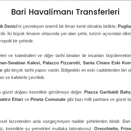
Bari Havalimanı Transferleri
ik Denizi
'ni çevreleyen önemli bir liman kenti olmakla birlikte,
Puglia
dir. İki büyük limanın ortasında yer alan şehir, turizm açısından ül
polit bir şehirdir.
leleri ve katedralleri ve diğer tarihi binaları ile insanları büyülemek
man-Swabian Kalesi, Palazzo Fizzarotti, Santa Chiara Eski K
no
gibi birçok tarihi yapısı vardır. Bölgedeki en eski caddelerden biri 
ve kafelerle çevrilidir.
i'nin güzel doğası kesinlikle görülmeye değer.
Piazza Garibaldi Bahçe
attro Ettari
ve
Pineta Comunale
gibi bazı milli parklara ve güzel 
eksel lezzetinden asla vazgeçmeyen nadide şehirlerden biridir. Bar
iz, kesinlikle şu yemekleri mutlaka tatmalısınız:
Orecchiette, Frise