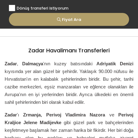
Dönüş transferi istiyorum
Fiyat Ara
Zadar Havalimanı Transferleri
Zadar
,
Dalmaçya
'nın kuzey batısındaki
Adriyatik Denizi
kıyısında yer alan güzel bir şehirdir. Yaklaşık 90.000 nüfusu ile
Hırvatistan'ın en kalabalık şehirlerinden biridir. Bu şehir, tarihi
cazibe merkezleri, eşsiz manzaraları ve eğlence olanakları ile
Avrupa'nın en iyi yerlerinden biridir. Ayrıca ülkedeki en önemli
sahil şehirlerinden biri olarak kabul edilir.
Zadar
'ı
Zrmanja, Perivoj Vladimira Nazora
ve
Perivoj
Kraljice Jelene Madijevke
gibi güzel park ve bahçelerinden
keşfetmeye başlamak her zaman harika bir fikirdir. Her biri doğa
harikası olan bu parkları ve bahçeleri mutlaka ziyaret