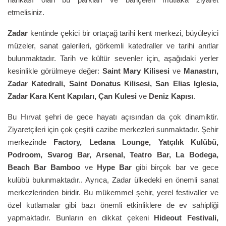
etmelisiniz.
Zadar
kentinde çekici bir ortaçağ tarihi kent merkezi, büyüleyici
müzeler, sanat galerileri, görkemli katedraller ve tarihi anıtlar
bulunmaktadır. Tarih ve kültür sevenler için, aşağıdaki yerler
kesinlikle görülmeye değer:
Saint Mary Kilisesi
ve
Manastırı,
Zadar Katedrali, Saint Donatus Kilisesi, San Elias Iglesia,
Zadar Kara Kent Kapıları, Çan Kulesi
ve
Deniz Kapısı
.
Bu Hırvat şehri de gece hayatı açısından da çok dinamiktir.
Ziyaretçileri için çok çeşitli cazibe merkezleri sunmaktadır. Şehir
merkezinde
Factory, Ledana Lounge, Yatçılık Kulübü,
Podroom, Svarog Bar, Arsenal, Teatro Bar, La Bodega,
Beach Bar Bamboo
ve
Hype Bar
gibi birçok bar ve gece
kulübü bulunmaktadır.. Ayrıca, Zadar ülkedeki en önemli sanat
merkezlerinden biridir. Bu mükemmel şehir, yerel festivaller ve
özel kutlamalar gibi bazı önemli etkinliklere de ev sahipliği
yapmaktadır. Bunların en dikkat çekeni
Hideout Festivali,