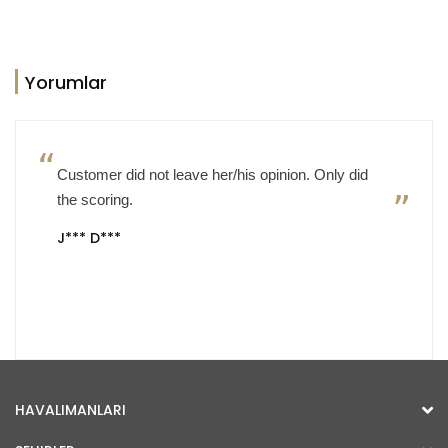
Yorumlar
Customer did not leave her/his opinion. Only did
the scoring.
J*** D***
HAVALIMANLARI