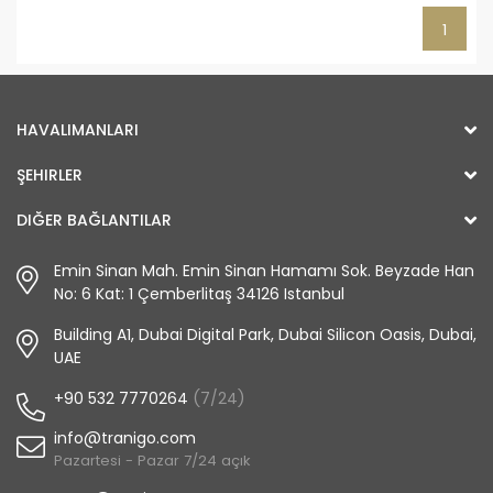
1
HAVALIMANLARI
ŞEHIRLER
DIĞER BAĞLANTILAR
Emin Sinan Mah. Emin Sinan Hamamı Sok. Beyzade Han
No: 6 Kat: 1 Çemberlitaş 34126 Istanbul
Building A1, Dubai Digital Park, Dubai Silicon Oasis, Dubai,
UAE
+90 532 7770264
(7/24)
info@tranigo.com
Pazartesi - Pazar 7/24 açık