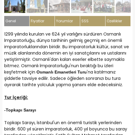
Genel
Fiyatlar
Yorumlar
SSS
Özellikler
1299 yılında kurulan ve 624 yıl varlığını sürdüren Osmanlı
İmparatorluğu, dünya tarihinin gelmiş geçmiş en önemli
imparatorluklarından biridir. Bu imparatorluk kültür, sanat ve
müzik alanlarında dönemin en iyi sanatçılarını ve ustalarını
yetiştirmiştir. Osmanlı'dan kalan eserler elbette saymakla
bitmez. Osmanlı İmparatorluğu'nun bıraktığı bu izleri
keşfetmek için
'na katılmanız
Osmanlı Emanetleri Turu
şiddetle tavsiye edilir. Sadece öğleden sonranızı bu tura
ayırarak tarihte yolculuk yapma şansını elde edeceksiniz.
Tur İçeriği:
-Topkapı Sarayı
Topkapı Sarayı, İstanbul'un en önemli turistik yerlerinden
biridir. 600 yıl süren imparatorluk, 400 yıl boyunca bu saray