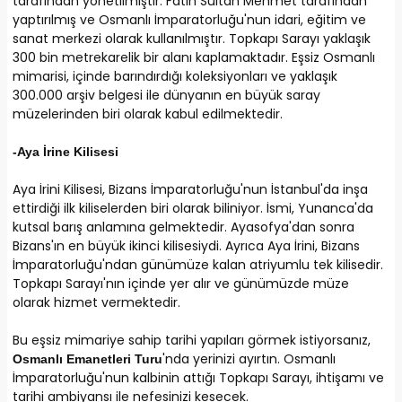
tarafından yönetilmiştir. Fatih Sultan Mehmet tarafından
yaptırılmış ve Osmanlı İmparatorluğu'nun idari, eğitim ve
sanat merkezi olarak kullanılmıştır. Topkapı Sarayı yaklaşık
300 bin metrekarelik bir alanı kaplamaktadır. Eşsiz Osmanlı
mimarisi, içinde barındırdığı koleksiyonları ve yaklaşık
300.000 arşiv belgesi ile dünyanın en büyük saray
müzelerinden biri olarak kabul edilmektedir.
-Aya İrine Kilisesi
Aya İrini Kilisesi, Bizans İmparatorluğu'nun İstanbul'da inşa
ettirdiği ilk kiliselerden biri olarak biliniyor. İsmi, Yunanca'da
kutsal barış anlamına gelmektedir. Ayasofya'dan sonra
Bizans'ın en büyük ikinci kilisesiydi. Ayrıca Aya İrini, Bizans
İmparatorluğu'ndan günümüze kalan atriyumlu tek kilisedir.
Topkapı Sarayı'nın içinde yer alır ve günümüzde müze
olarak hizmet vermektedir.
Bu eşsiz mimariye sahip tarihi yapıları görmek istiyorsanız,
'nda yerinizi ayırtın. Osmanlı
Osmanlı Emanetleri Turu
İmparatorluğu'nun kalbinin attığı Topkapı Sarayı, ihtişamı ve
tarihi ambiyansı ile nefesinizi kesecek.