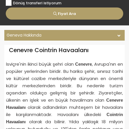
Dönüş transferi istiyorum
Fiyat Ara
Geneva Hakkında
Cenevre Cointrin Havaalanı
İsviçre'nin ikinci büyük şehri olan
, Avrupa'nın en
Cenevre
popüler yerlerinden biridir. Bu harika şehir, sınırsız tarihi
ve kültürel cazibe merkezleriyle dünyanın en önemli
kültür merkezlerinden biridir. Bu nedenle turizm
açısından oldukça gelişmiş bir şehirdir. Ziyaretçiler,
ülkenin en işlek ve en büyük havalimanı olan
Cenevre
olarak adlandırılan muhteşem bir havaalanı
Havaalanı
ile karşılanmaktadır. Havaalanı ülkedeki
Cointrin
olarak da bilinir. Yılda yaklaşık 18 milyon
Havaalanı
yolcunun bulunduğu ve 120'den fazla noktaya uçuş