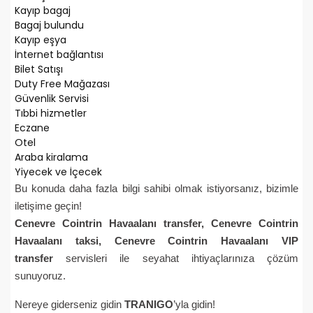
Kayıp bagaj
Bagaj bulundu
Kayıp eşya
İnternet bağlantısı
Bilet Satışı
Duty Free Mağazası
Güvenlik Servisi
Tıbbi hizmetler
Eczane
Otel
Araba kiralama
Yiyecek ve İçecek
Bu konuda daha fazla bilgi sahibi olmak istiyorsanız, bizimle
iletişime geçin!
Cenevre
Cointrin Havaalanı
transfer,
Cenevre
Cointrin
Havaalanı
taksi,
Cenevre
Cointrin Havaalanı
VIP
transfer
servisleri ile seyahat ihtiyaçlarınıza çözüm
sunuyoruz.
Nereye giderseniz gidin
TRANIGO
’yla gidin!