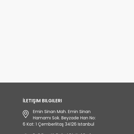
ressed by the pearl of
multicultural civilization
anbul, the Bosphorus?
with the
Daily Troy Tour
kish Night and Bosphorus
! Its
from Istanbul
er Cruise is waiting for
mythological and
with all its
legendary stories will
d more...
fascinate you
read more...
İLETIŞIM BILGILERI
Emin Sinan Mah. Emin Sinan
Hamamı Sok. Beyzade Han No:
6 Kat: 1 Çemberlitaş 34126 Istanbul