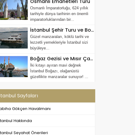
Osmanlı Emanetleri Turu
Osmanlı İmparatorluğu, 624 yıllık
tarihiyle dünya tarihinin en önemli
imparatorluklarından bir...
İstanbul Şehir Turu ve Boğaz'da Yat Gezisi
Güzel manzaraları, köklü tarihi ve
lezzetli yemekleriyle İstanbul sizi
büyüleye...
Boğaz Gezisi ve Mısır Çarşısı Turu
İki kıtayı ayıran mavi değnek
İstanbul Boğazı, olağanüstü
güzellikte manzaralar sunuyor! ...
stanbul Sayfaları
abiha Gökçen Havalimanı
stanbul Hakkında
stanbul Seyahat Önerileri