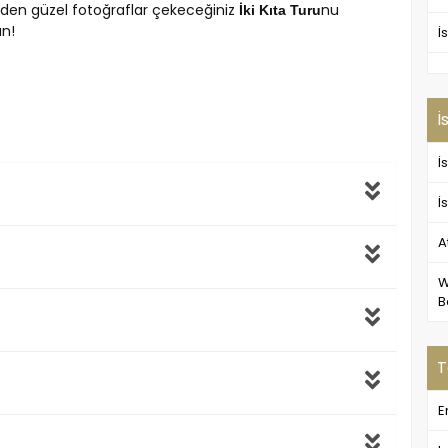
nden güzel fotoğraflar çekeceğiniz
nu
İki Kıta Turu
ın!
İ
İ
İ
İ
A
W
B
T
E