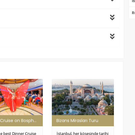
I
R
Dinner Cruise on Bosphorus Tour , Turkish Night Show in Istanbul
Bizans Mirasları Turu
e best Dinner Cruise
İstanbul, her köşesinde tarihi
Is i