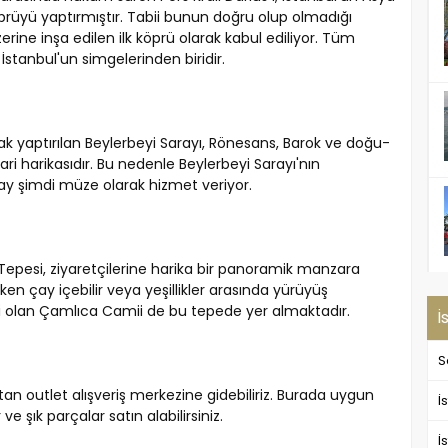
öprüyü yaptırmıştır. Tabii bunun doğru olup olmadığı
rine inşa edilen ilk köprü olarak kabul ediliyor. Tüm
 İstanbul'un simgelerinden biridir.
rak yaptırılan Beylerbeyi Sarayı, Rönesans, Barok ve doğu-
mari harikasıdır. Bu nedenle Beylerbeyi Sarayı'nın
ay şimdi müze olarak hizmet veriyor.
Tepesi, ziyaretçilerine harika bir panoramik manzara
en çay içebilir veya yeşillikler arasında yürüyüş
isi olan Çamlıca Camii de bu tepede yer almaktadır.
İ
S
tan outlet alışveriş merkezine gidebiliriz. Burada uygun
İ
 ve şık parçalar satın alabilirsiniz.
İ