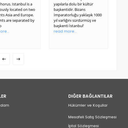
orus. Istanbul is a
yapılarla dolu bir kültür
imp
mously located on two
başkentidir. Bizans
Ist
nts Asia and Europe.
İmparatorluğu yaklaşık 1000
Tur
nts are separated by
yıl varlığını sürdürmüş ve
Dinn
p
başkenti İstanbul'
you 
re...
read more...
rea
LER
DIĞER BAĞLANTILAR
rdam
Hükümler ve Koşullar
Mesafeli Satış Sözleşmesi
İptal Sözleşmesi