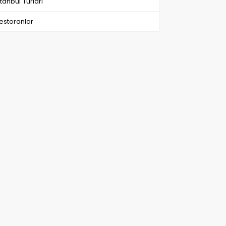
stanbul Turlari
estoranlar
Turkish Night and Bosphorus Dinner Cruise
Daily Troy Tour from Istanbul
t possible not to be
Set out to discover a