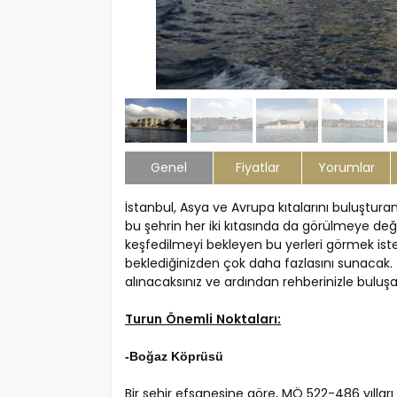
Genel
Fiyatlar
Yorumlar
İstanbul, Asya ve Avrupa kıtalarını buluştur
bu şehrin her iki kıtasında da görülmeye de
keşfedilmeyi bekleyen bu yerleri görmek iste
beklediğinizden çok daha fazlasını sunacak. 
alınacaksınız ve ardından rehberinizle buluşa
Turun Önemli Noktaları:
-Boğaz Köprüsü
Bir şehir efsanesine göre, MÖ 522-486 yılları