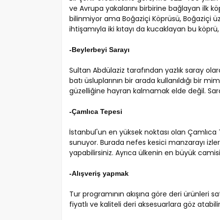
ve Avrupa yakalarını birbirine bağlayan ilk k
bilinmiyor ama Boğaziçi Köprüsü, Boğaziçi üze
ihtişamıyla iki kıtayı da kucaklayan bu köprü,
-Beylerbeyi Sarayı
Sultan Abdülaziz tarafından yazlık saray ola
batı üsluplarının bir arada kullanıldığı bir mi
güzelliğine hayran kalmamak elde değil. Sar
-Çamlıca Tepesi
İstanbul'un en yüksek noktası olan Çamlıca 
sunuyor. Burada nefes kesici manzarayı izlerk
yapabilirsiniz. Ayrıca ülkenin en büyük cam
-Alışveriş yapmak
Tur programının akışına göre deri ürünleri sa
fiyatlı ve kaliteli deri aksesuarlara göz atabilir