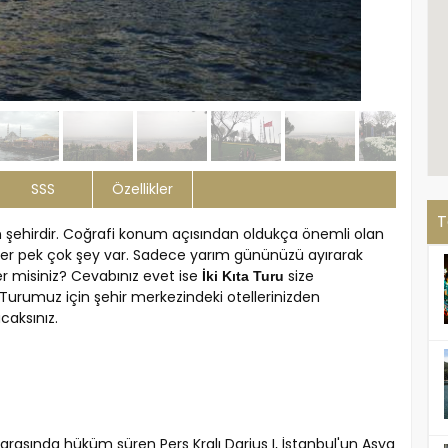
SSS
Özellikler
T
an şehirdir. Coğrafi konum açısından oldukça önemli olan
ğer pek çok şey var. Sadece yarım gününüzü ayırarak
r misiniz? Cevabınız evet ise
size
İki Kıta Turu
Turumuz için şehir merkezindeki otellerinizden
caksınız.
 arasında hüküm süren Pers Kralı Darius I, İstanbul'un Asya