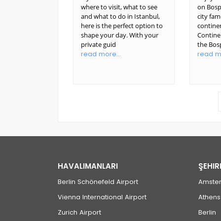
where to visit, what to see
on Bosph
and what to do in Istanbul,
city fa
here is the perfect option to
contine
shape your day. With your
Contine
private guid
the Bos
read more...
read mo
HAVALIMANLARI
ŞEHIR
Berlin Schönefeld Airport
Amste
Vienna International Airport
Athens
Zurich Airport
Berlin