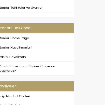
stanbul Tehlikeler ve Uyarılar
stanbul Hakkında
stanbul Home Page
stanbul Havalimanlari
tatürk Havalimanı
hat to Expect on a Dinner Cruise on
osphorus?
avsiyeler
n iyi İstanbul Otelleri