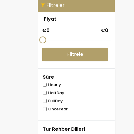
Filtreler
Fiyat
€
0
€
0
Filtrele
Süre
Hourly
HalfDay
FullDay
OnceYear
Tur Rehber Dilleri