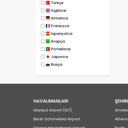
Türkçe
İngilizce
Almanca
Fransızca
İspanyolca
Arapça
Portekizce
Japonca
Rusça
HAVALIMANLARI
ŞEHIR
Istanbul Airport (IST)
Amste
Berlin Schönefeld Airport
Athens
Vienna International Airport
Berlin