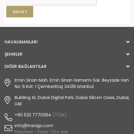
Send
HAVALIMANLARI
ŞEHIRLER
DIĞER BAĞLANTILAR
Emin Sinan Mah. Emin Sinan Hamamı Sok. Beyzade Han
No: 6 Kat: 1 Çemberlitaş 34126 Istanbul
Building A1, Dubai Digital Park, Dubai Silicon Oasis, Dubai,
UAE
+90 532 7770264
(7/24)
info@tranigo.com
Pazartesi - Pazar 7/24 açık