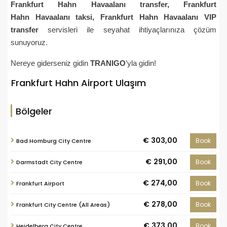
Frankfurt Hahn
Havaalanı
transfer,
Frankfurt
Hahn
Havaalanı
taksi,
Frankfurt Hahn
Havaalanı
VIP
transfer
servisleri ile seyahat ihtiyaçlarınıza çözüm
sunuyoruz.
Nereye giderseniz gidin
TRANIGO
’yla gidin!
Frankfurt Hahn Airport Ulaşım
Bölgeler
€ 303,00
Book
Bad Homburg City Centre
€ 291,00
Book
Darmstadt City Centre
€ 274,00
Book
Frankfurt Airport
€ 278,00
Book
Frankfurt City Centre (All Areas)
€ 373,00
Book
Heidelberg City Centre