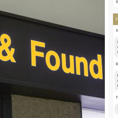
S
F
G
D
T