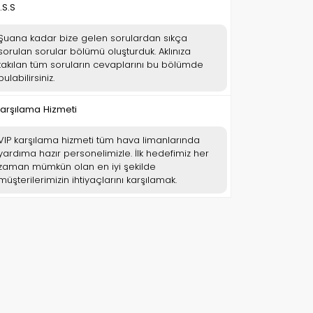
.S.S
Şuana kadar bize gelen sorulardan sıkça
sorulan sorular bölümü oluşturduk. Aklınıza
takılan tüm soruların cevaplarını bu bölümde
bulabilirsiniz.
arşılama Hizmeti
VIP karşılama hizmeti tüm hava limanlarında
yardıma hazır personelimizle. İlk hedefimiz her
zaman mümkün olan en iyi şekilde
müşterilerimizin ihtiyaçlarını karşılamak.