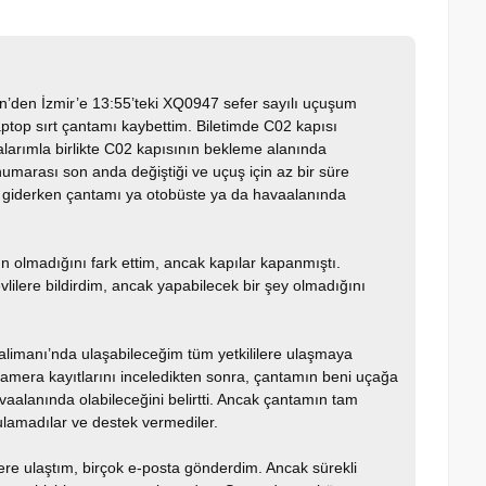
in’den İzmir’e 13:55’teki XQ0947 sefer sayılı uçuşum
ptop sırt çantamı kaybettim. Biletimde C02 kapısı
alarımla birlikte C02 kapısının bekleme alanında
umarası son anda değiştiği ve uçuş için az bir süre
le giderken çantamı ya otobüste ya da havaalanında
 olmadığını fark ettim, ancak kapılar kapanmıştı.
lilere bildirdim, ancak yapabilecek bir şey olmadığını
alimanı’nda ulaşabileceğim tüm yetkililere ulaşmaya
 kamera kayıtlarını inceledikten sonra, çantamın beni uçağa
aalanında olabileceğini belirtti. Ancak çantamın tam
lamadılar ve destek vermediler.
e ulaştım, birçok e-posta gönderdim. Ancak sürekli