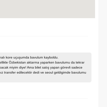
rmalı kore uçuşumda bavulum kayboldu.
özellikle Özbekistan aktarma yaparken bavulumu da tekrar
pacak miyim diye! Ama bilet satış yapan görevli sadece
ntanız transfer edilecektir dedi ve seoul geldigimde bavulumu