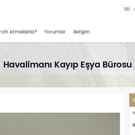
rcih etmelisiniz?
Yorumlar
İletişim
Havalimanı Kayıp Eşya Bürosu
K
Y
B