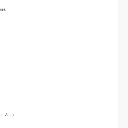
me).
ted Area)