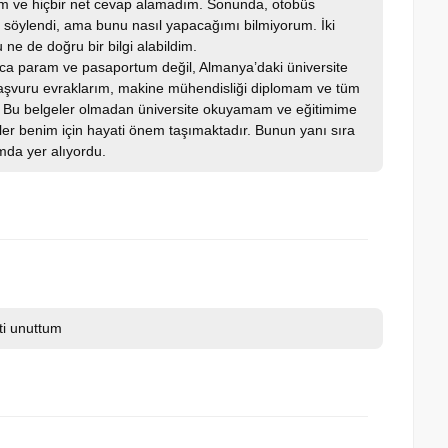
dim ve hiçbir net cevap alamadım. Sonunda, otobüs
 söylendi, ama bunu nasıl yapacağımı bilmiyorum. İki
e de doğru bir bilgi alabildim.
zca param ve pasaportum değil, Almanya’daki üniversite
 başvuru evraklarım, makine mühendisliği diplomam ve tüm
. Bu belgeler olmadan üniversite okuyamam ve eğitimime
 benim için hayati önem taşımaktadır. Bunun yanı sıra
da yer alıyordu.
ti unuttum