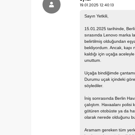
19.01.2025 12:40:13
Sayın Yetkili,
15.01.2025 tarihinde, Berl
sırasında Lenovo marka la
belirtilmiş olduğundan eşy
bekliyordum. Ancak, kapı n
kaldığı için uçağa aceley
unuttum.
Uçağa bindiğimde çantamın
Durumu uçak içindeki görev
söylediler.
İniş sonrasında Berlin Hav
çalıştım. Havaalanı polisi
götüren otobüste ya da hav
olarak nerede olduğunu bu
Aramam gereken tüm yerler