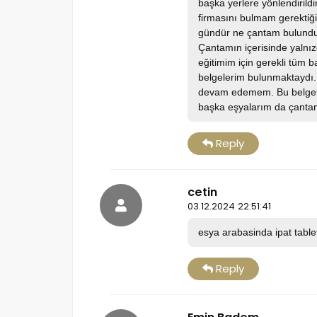
başka yerlere yönlendiril
firmasını bulmam gerektiği
gündür ne çantam bulundu n
Çantamın içerisinde yalnı
eğitimim için gerekli tüm
belgelerim bulunmaktaydı
devam edemem. Bu belgeler
başka eşyalarım da çantam
Reply
cetin
03.12.2024 22:51:41
esya arabasinda ipat table
Reply