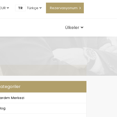
EUR
TR
Türkçe
Rezervasyonum
Ülkeler
ategoriler
ardım Merkezi
log