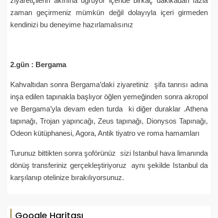
ziyaretçilerin akınına uğruyor içeride birkaç dakikadan fazla
zaman geçirmeniz mümkün değil dolayıyla içeri girmeden
kendinizi bu deneyime hazırlamalısınız
2.gün : Bergama
Kahvaltıdan sonra Bergama’daki ziyaretiniz şifa tanrısı adına
inşa edilen tapınakla başlıyor öğlen yemeğinden sonra akropol
ve Bergama’yla devam eden turda ki diğer duraklar .Athena
tapınağı, Trojan yapıncağı, Zeus tapınağı, Dionysos Tapınağı,
Odeon kütüphanesi, Agora, Antik tiyatro ve roma hamamları
Turunuz bittikten sonra şoförünüz sizi Istanbul hava limanında
dönüş transferiniz gerçekleştiriyoruz aynı şekilde Istanbul da
karşılanıp otelinize bırakılıyorsunuz.
Google Haritası