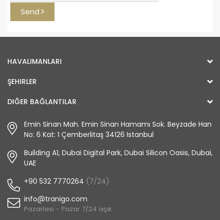
Send
HAVALIMANLARI
ŞEHIRLER
DIĞER BAĞLANTILAR
Emin Sinan Mah. Emin Sinan Hamamı Sok. Beyzade Han
No: 6 Kat: 1 Çemberlitaş 34126 Istanbul
Building A1, Dubai Digital Park, Dubai Silicon Oasis, Dubai,
UAE
+90 532 7770264
(7/24)
info@tranigo.com
Pazartesi - Pazar 7/24 açık