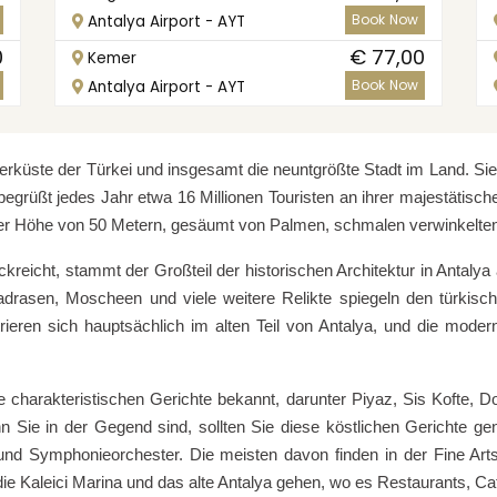
Book Now
Antalya Airport - AYT
0
€ 77,00
Kemer
Book Now
Antalya Airport - AYT
eerküste der Türkei und insgesamt die neuntgrößte Stadt im Land. Si
begrüßt jedes Jahr etwa 16 Millionen Touristen an ihrer majestätis
f einer Höhe von 50 Metern, gesäumt von Palmen, schmalen verwinkelte
rückreicht, stammt der Großteil der historischen Architektur in Antal
rasen, Moscheen und viele weitere Relikte spiegeln den türkisch-
trieren sich hauptsächlich im alten Teil von Antalya, und die mode
ne charakteristischen Gerichte bekannt, darunter Piyaz, Sis Kofte, 
n Sie in der Gegend sind, sollten Sie diese köstlichen Gerichte gen
t und Symphonieorchester. Die meisten davon finden in der Fine A
 die Kaleici Marina und das alte Antalya gehen, wo es Restaurants, C