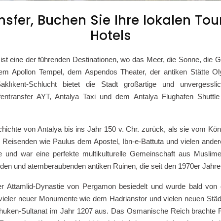
sfer, Buchen Sie Ihre lokalen Tour
Hotels
 ist eine der führenden Destinationen, wo das Meer, die Sonne, die G
 dem Apollon Tempel, dem Aspendos Theater, der antiken Stätte 
lıkent-Schlucht bietet die Stadt großartige und unvergessl
entransfer AYT, Antalya Taxi und dem Antalya Flughafen Shuttle
schichte von Antalya bis ins Jahr 150 v. Chr. zurück, als sie vom Kö
eisenden wie Paulus dem Apostel, Ibn-e-Battuta und vielen andere
te und war eine perfekte multikulturelle Gemeinschaft aus Muslim
en und atemberaubenden antiken Ruinen, die seit den 1970er Jahren 
er Attamlid-Dynastie von Pergamon besiedelt und wurde bald von
 vieler neuer Monumente wie dem Hadrianstor und vielen neuen Städt
huken-Sultanat im Jahr 1207 aus. Das Osmanische Reich brachte Fri