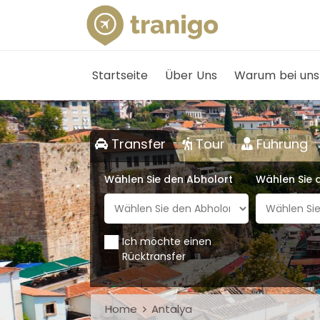
Startseite
Über Uns
Warum bei uns
Transfer
Tour
Führung
Wählen Sie den Abholort
Wählen Sie d
Ich möchte einen
Rücktransfer
Home
Antalya