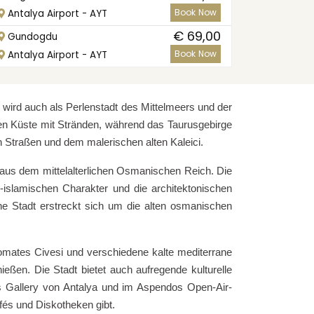
Book Now
Antalya Airport - AYT
€ 69,00
Gundogdu
Book Now
Antalya Airport - AYT
e wird auch als Perlenstadt des Mittelmeers und der
chen Küste mit Stränden, während das Taurusgebirge
n Straßen und dem malerischen alten Kaleici.
ya aus dem mittelalterlichen Osmanischen Reich. Die
islamischen Charakter und die architektonischen
rne Stadt erstreckt sich um die alten osmanischen
Domates Civesi und verschiedene kalte mediterrane
ießen. Die Stadt bietet auch aufregende kulturelle
rts Gallery von Antalya und im Aspendos Open-Air-
afés und Diskotheken gibt.