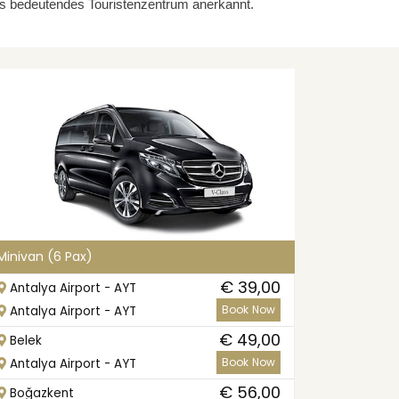
als bedeutendes Touristenzentrum anerkannt.
Minivan (6 Pax)
€ 39,00
Antalya Airport - AYT
Book Now
Antalya Airport - AYT
€ 49,00
Belek
Book Now
Antalya Airport - AYT
€ 56,00
Boğazkent