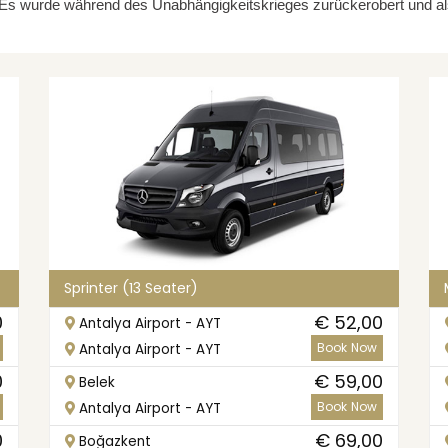
de. Es wurde während des Unabhängigkeitskrieges zurückerobert und 
Sprinter (13 Seater)
0
€ 52,00
Antalya Airport - AYT
Book Now
Antalya Airport - AYT
0
€ 59,00
Belek
Book Now
Antalya Airport - AYT
0
€ 69,00
Boğazkent