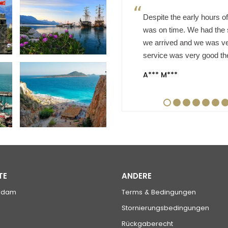
Despite the early hours of
was on time. We had the s
we arrived and we was ver
service was very good the 
A*** M***
TE
ANDERE
rdam
Terms & Bedingungen
Stornierungsbedingungen
Rückgaberecht