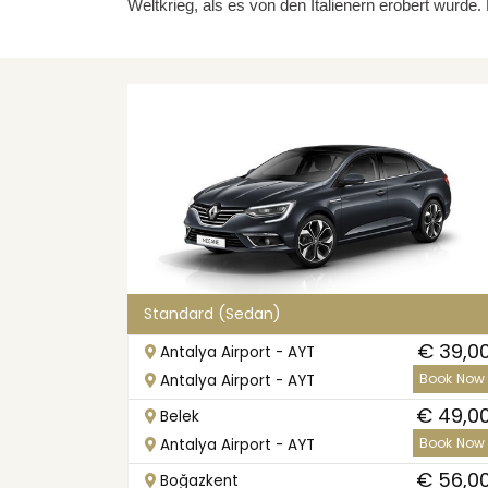
Weltkrieg, als es von den Italienern erobert wur
Standard (Sedan)
€ 39,0
Antalya Airport - AYT
Book Now
Antalya Airport - AYT
€ 49,0
Belek
Book Now
Antalya Airport - AYT
€ 56,0
Boğazkent