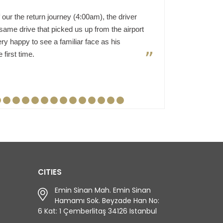
 our the return journey (4:00am), the driver
The driver 
ame drive that picked us up from the airport
journey to t
y happy to see a familiar face as his
A*** M***
first time.
CITIES
Emin Sinan Mah. Emin Sinan
Hamamı Sok. Beyzade Han No:
6 Kat: 1 Çemberlitaş 34126 Istanbul