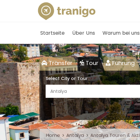
Startseite
Über Uns
Warum bei uns
Transfer
Tour
Führung
Select City or Tour
Antalya
Home
Antalya
Antalya Touren & Akti