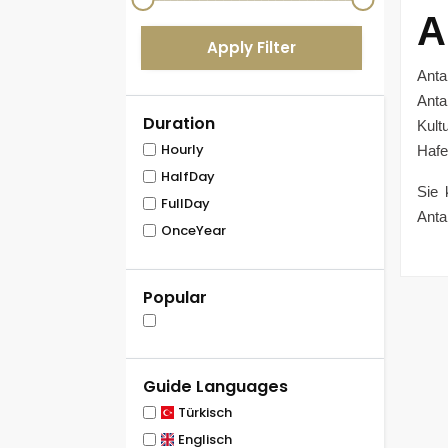
A
Apply Filter
Anta
Anta
Duration
Kult
Hourly
Hafe
HalfDay
Sie 
FullDay
Anta
OnceYear
Popular
Guide Languages
Türkisch
Englisch