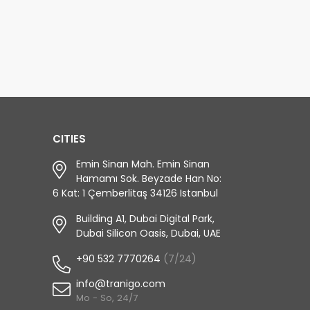
CITIES
Emin Sinan Mah. Emin Sinan
Hamamı Sok. Beyzade Han No:
6 Kat: 1 Çemberlitaş 34126 Istanbul
Building A1, Dubai Digital Park,
Dubai Silicon Oasis, Dubai, UAE
+90 532 7770264
(7/24)
info@tranigo.com
Mo - So, 24/7