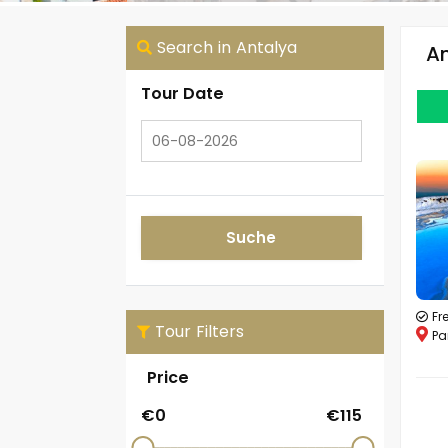
Search in Antalya
An
Tour Date
Suche
Fr
Tour Filters
Pa
Price
€
0
€
115