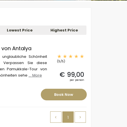
Lowest Price
Highest Price
 von Antalya
 unglaubliche Schönheit
(5/5)
. Verpassen Sie diese
hen Pamukkale-Tour von
€ 99,00
hönheiten sehe
... More
per person
Book Now
<
1
>