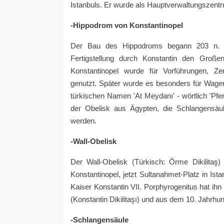
Istanbuls. Er wurde als Hauptverwaltungszent
-Hippodrom von Konstantinopel
Der Bau des Hippodroms begann 203 n. C
Fertigstellung durch Konstantin den Groß
Konstantinopel wurde für Vorführungen, Ze
genutzt. Später wurde es besonders für Wag
türkischen Namen 'At Meydanı' - wörtlich 'Pfe
der Obelisk aus Ägypten, die Schlangensäul
werden.
-Wall-Obelisk
Der Wall-Obelisk (Türkisch: Örme Dikilita
Konstantinopel, jetzt Sultanahmet-Platz in Is
Kaiser Konstantin VII. Porphyrogenitus hat ihn
(Konstantin Dikilitaşı) und aus dem 10. Jahrhund
-Schlangensäule