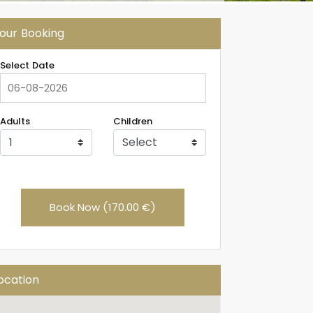
our Booking
Select Date
Adults
Children
Book Now (170.00 €)
ocation