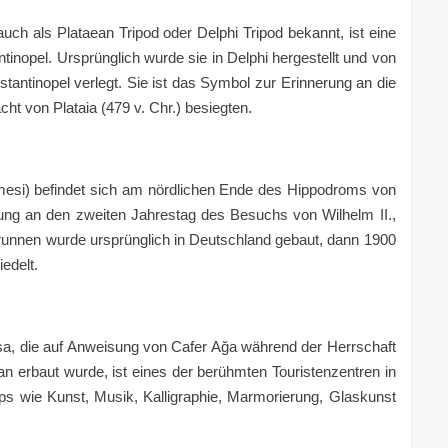
auch als Plataean Tripod oder Delphi Tripod bekannt, ist eine
nopel. Ursprünglich wurde sie in Delphi hergestellt und von
ntinopel verlegt. Sie ist das Symbol zur Erinnerung an die
ht von Plataia (479 v. Chr.) besiegten.
esi) befindet sich am nördlichen Ende des Hippodroms von
rung an den zweiten Jahrestag des Besuchs von Wilhelm II.,
runnen wurde ursprünglich in Deutschland gebaut, dann 1900
edelt.
a, die auf Anweisung von Cafer Ağa während der Herrschaft
erbaut wurde, ist eines der berühmten Touristenzentren in
ps wie Kunst, Musik, Kalligraphie, Marmorierung, Glaskunst