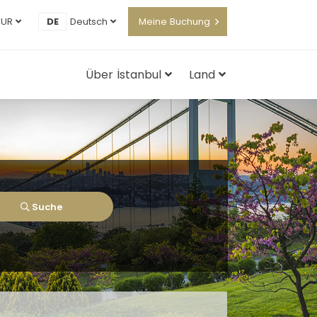
EUR
DE
Deutsch
Meine Buchung
Über İstanbul
Land
Suche