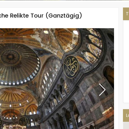
T
che Relikte Tour (Ganztägig)
L