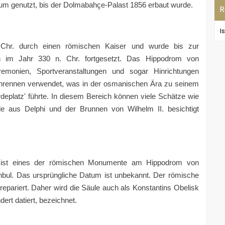
rum genutzt, bis der Dolmabahçe-Palast 1856 erbaut wurde.
R
I
hr. durch einen römischen Kaiser und wurde bis zur
en im Jahr 330 n. Chr. fortgesetzt. Das Hippodrom von
remonien, Sportveranstaltungen und sogar Hinrichtungen
enrennen verwendet, was in der osmanischen Ära zu seinem
rdeplatz' führte. In diesem Bereich können viele Schätze wie
e aus Delphi und der Brunnen von Wilhelm II. besichtigt
ş) ist eines der römischen Monumente am Hippodrom von
tanbul. Das ursprüngliche Datum ist unbekannt. Der römische
 repariert. Daher wird die Säule auch als Konstantins Obelisk
ert datiert, bezeichnet.