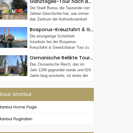
Ganztages-Tour nach Bursa von Istanbul
Die Stadt Bursa, die Tausende von
Jahren Geschichte hat, war immer
das Zentrum der Aufmerksamkeit
sowohl ...
Bosporus-Kreuzfahrt & Gewürzbasar Tour (Halbtägige Morgen- oder Nachmittagstour)
Die einzigartige Schönheit
Istanbuls bei der Bosporus-
Kreuzfahrt & Gewürzbasar Tour zu
erle...
Osmanische Relikte Tour (Halbtägige Nachmittagstour)
Das Osmanische Reich, das im
Jahr 1299 gegründet wurde und 624
Jahre lang existierte, ist eines der
...
bout Istanbul
stanbul Home Page
stanbul Flughafen