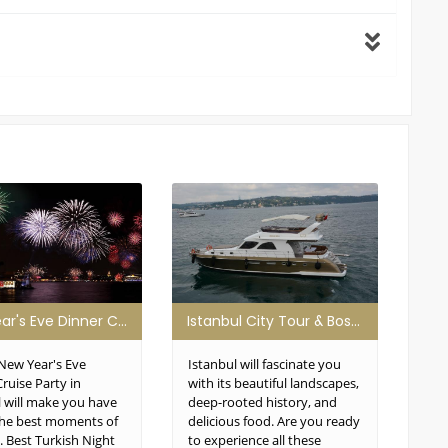
New Year's Eve Dinner Cruise Party in Istanbul
Istanbul City Tour & Bosphorus Yacht Cruise
New Year's Eve
Istanbul will fascinate you
Cap
ruise Party in
with its beautiful landscapes,
temp
l will make you have
deep-rooted history, and
Let'
the best moments of
delicious food. Are you ready
Cap
e. Best Turkish Night
to experience all these
disc