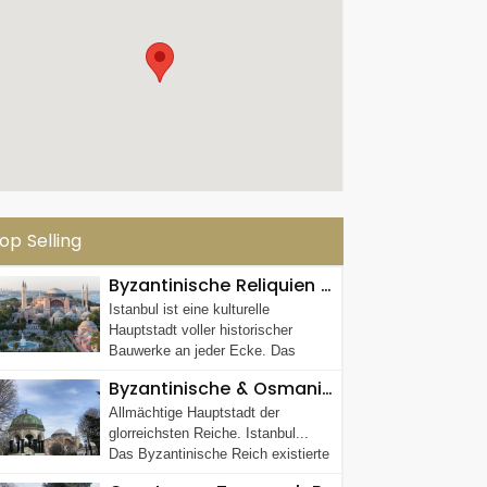
op Selling
Byzantinische Reliquien Tour (Halbtägige Morgen Altstadt-Tour)
Istanbul ist eine kulturelle
Hauptstadt voller historischer
Bauwerke an jeder Ecke. Das
Byzantinische Rei...
Byzantinische & Osmanische Relikte (Ganztägige Altstadt-Tour zu Fuß)
Allmächtige Hauptstadt der
glorreichsten Reiche. Istanbul...
Das Byzantinische Reich existierte
etwa...