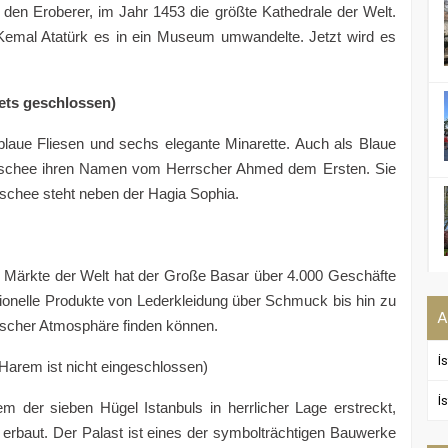
en Eroberer, im Jahr 1453 die größte Kathedrale der Welt.
Kemal Atatürk es in ein Museum umwandelte. Jetzt wird es
ets geschlossen)
blaue Fliesen und sechs elegante Minarette. Auch als Blaue
Moschee ihren Namen vom Herrscher Ahmed dem Ersten. Sie
schee steht neben der Hagia Sophia.
n Märkte der Welt hat der Große Basar über 4.000 Geschäfte
itionelle Produkte von Lederkleidung über Schmuck bis hin zu
A
lischer Atmosphäre finden können.
İ
Harem ist nicht eingeschlossen)
İ
em der sieben Hügel Istanbuls in herrlicher Lage erstreckt,
rbaut. Der Palast ist eines der symbolträchtigen Bauwerke